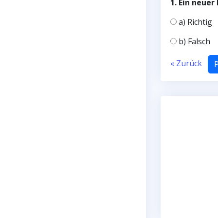
1. Ein neue
a) Richtig
b) Falsch
« Zurück